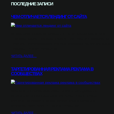
ПОСЛЕДНИЕ ЗАПИСИ
ЧЕМ ОТЛИЧАЕТСЯ ЛЕНДИНГ ОТ САЙТА
Оптимизация конверсии начинается с четко определенной цели.
Если ваша задача – продажа товаров, стоит обратить внимание на
структуры, подчеркивающие торговые преимущества. Мутабельные
страницы, сосредоточенные на…
ЧИТАТЬ ДАЛЕЕ…
ТАРГЕТИРОВАННАЯ РЕКЛАМА РЕКЛАМА В
СООБЩЕСТВАХ
Определите целевую аудиторию – изучите demographics и
интересы потенциальных клиентов, чтобы создать точные
профили. Например, если ваш продукт предназначен для
молодежи, ориентируйтесь на платформы, где…
ЧИТАТЬ ДАЛЕЕ…