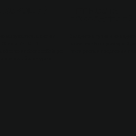
А
ХОРОШИЙ
НЕТ
РОСТА
ПОКАЗАТЕЛЕЙ
о загружается, а системы
Заходите в тупик и не видит
стабильно? Наша
развития? Мы проведем ауди
а обеспечит бесперебойную
точки роста и предложим пла
ваших онлайн-ресурсов!