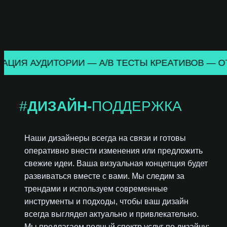
G
L
E
T
A
ЯДРА — СЕГМЕНТАЦИЯ АУДИТОРИИ — A/B ТЕСТ
G
M
A
#
ДИЗАЙН-
ПОДДЕРЖКА
N
A
G
Наши дизайнеры всегда на связи и готовы
E
оперативно внести изменения или предложить
R
свежие идеи. Ваша визуальная концепция будет
развиваться вместе с вами. Мы следим за
трендами и используем современные
инструменты и подходы, чтобы ваш дизайн
всегда выглядел актуально и привлекательно.
Мы предлагаем полный спектр услуг по дизайну: