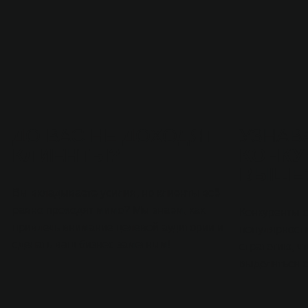
ДО ВАС НЕ ДОХОДЯТ
УЗНАВ
КЛИЕНТЫ?
КОНКУ
ВЫШЕ
Вы вкладываете усилия, но клиенты всё
равно проходят мимо? Мы знаем, как
Конкуренты 
привлечь внимание целевой аудитории и
популярност
сделать ваш бизнес заметным!
стратегию, ч
выделяться с