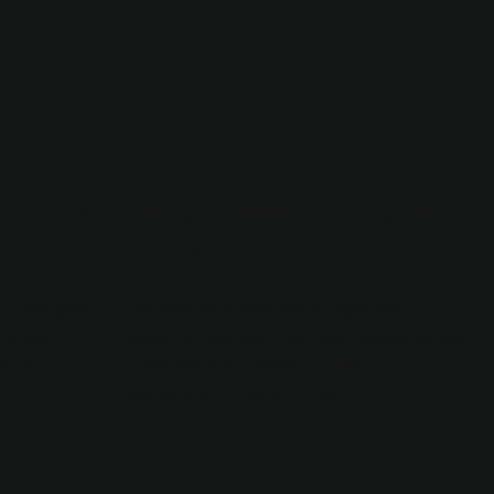
 САЙТА
НЕ ЗНАЕТЕ КАК ВСЕ
ОПТИМЗИРОВАТЬ?
и и продажи
Беспорядок в процессах тормозит
 помогут
развитие бизнеса? Мы предложим чёткую
ратить
структуру и инструменты для
эффективного управления!