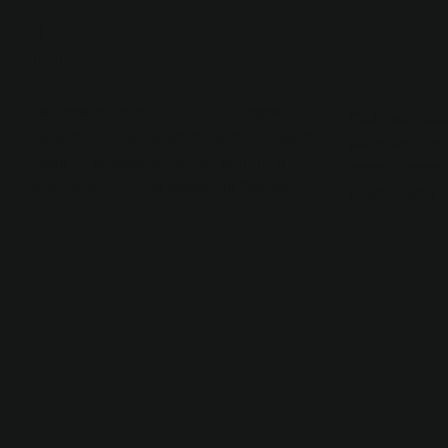
ИЩЕТЕ НА КОГО
НУЖН
ДИЛЕГИРОВАТЬ?
САЙТ?
Вам сложно передать задачи другим?
Сайт медленн
Найдите надёжных исполнителей вместе
работают не
с нами — освободитесь от рутины и
техподдержк
сосредоточьтесь на развитии бизнеса!
работу всех 