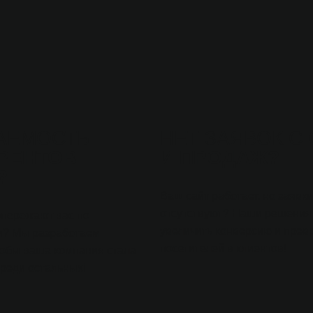
АЕМОСТЬ
НЕТ ЗАЯВОК С
РЕНТОВ
И ПРОДАЖ?
?
Ваш сайт работает, но заявк
отсутствуют? Наши решения
опережают вас по
увеличить конверсию и прев
и? Мы разработаем
посетителей в клиентов!
тобы ваша компания стала
реди остальных!