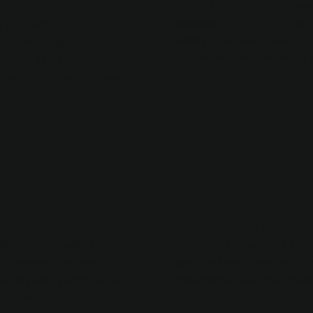
Ваш сайт работает, но заяв
продажи отсутствуют? На
 опережают вас по
помогут увеличить конвер
сти? Мы разработаем
превратить посетителей в 
 чтобы ваша компания
ляться среди остальных!
НА
ХОРОШИЙ
НЕТ
РОСТА
?
ПОКАЗАТЕЛЕ
нно загружается, а
Заходите в тупик и не види
аботают нестабильно?
перспектив развития? Мы
оддержка обеспечит
аудит, найдем точки роста 
йную работу всех ваших
предложим план действий!
урсов!