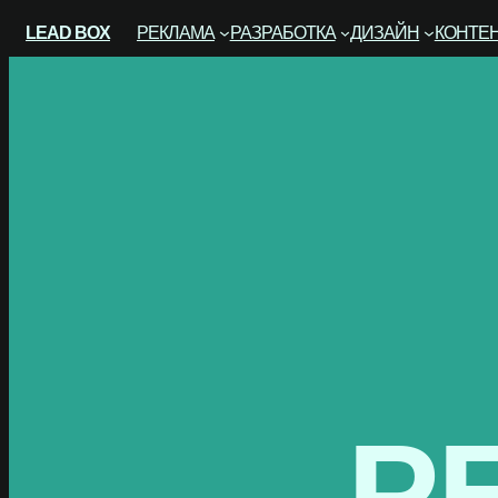
Перейти
LEAD BOX
РЕКЛАМА
РАЗРАБОТКА
ДИЗАЙН
КОНТЕ
к
содержимому
Р