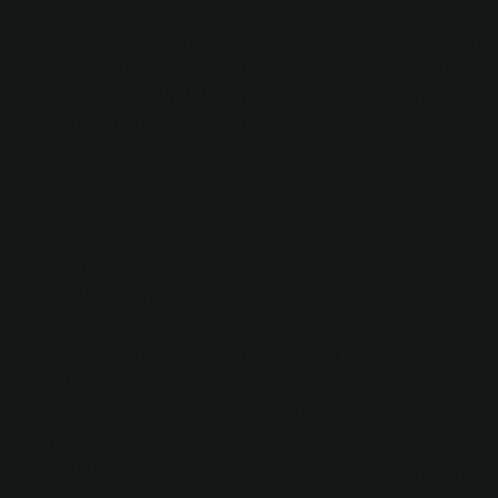
Вы вкладываете усилия, но клиенты
Конкуренты
всё равно проходят мимо? Мы знаем,
популярно
как привлечь внимание целевой
стратегию,
аудитории и сделать ваш бизнес
стала выде
заметным!
ИЩЕТЕ НА КОГО
НУЖ
ДИЛЕГИРОВАТЬ?
САЙТ
Вам сложно передать задачи другим?
Сайт медле
Найдите надёжных исполнителей
системы р
вместе с нами — освободитесь от
Наша техп
рутины и сосредоточьтесь на
бесперебо
развитии бизнеса!
онлайн-рес