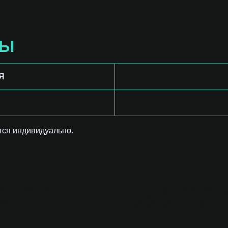
МЫ
Я
тся индивидуально.
ВАЕМОСТЬ
НЕТ ЗАЯВОК 
УРЕНТОВ
САЙТА
И ПРО
Е?