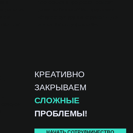
ки и
Беспорядок в процессах тормозит
ши решения
развитие бизнеса? Мы предложим
сию и
чёткую структуру и инструменты для
клиентов!
эффективного управления!
КРЕАТИВНО
Й?
ЗАКРЫВАЕМ
те
СЛОЖНЫЕ
 проведем
и
ПРОБЛЕМЫ!
НАЧАТЬ СОТРУДНИЧЕСТВО