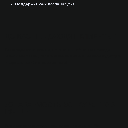
Поддержка 24/7
после запуска
ДО ВАС НЕ ДОХОДЯТ
КЛИЕНТЫ?
Вы вкладываете усилия, но клиенты всё равно проходят
мимо? Мы знаем, как привлечь внимание целевой аудитории
и сделать ваш бизнес заметным!
УЗНАВАЕМОСТЬ
КОНКУРЕНТОВ
ВЫШЕ?
Конкуренты опережают вас по популярности? Мы