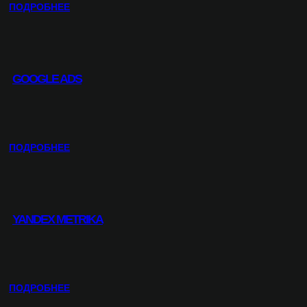
Н
:
ПОДРОБНЕЕ
Т
Y
Е
A
Н
N
Т
D
GOOGLE ADS
E
X
D
I
R
:
ПОДРОБНЕЕ
E
G
C
O
T
O
G
YANDEX METRIKA
L
E
A
D
S
:
ПОДРОБНЕЕ
Y