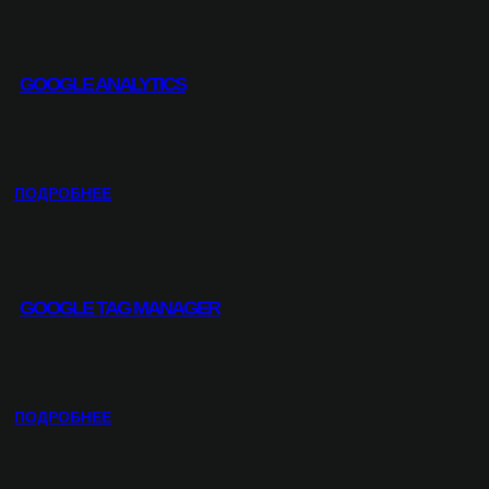
A
N
D
GOOGLE ANALYTICS
E
X
M
E
T
:
ПОДРОБНЕЕ
R
G
I
O
K
O
A
G
GOOGLE TAG MANAGER
L
E
A
N
A
:
ПОДРОБНЕЕ
L
G
Y
O
T
O