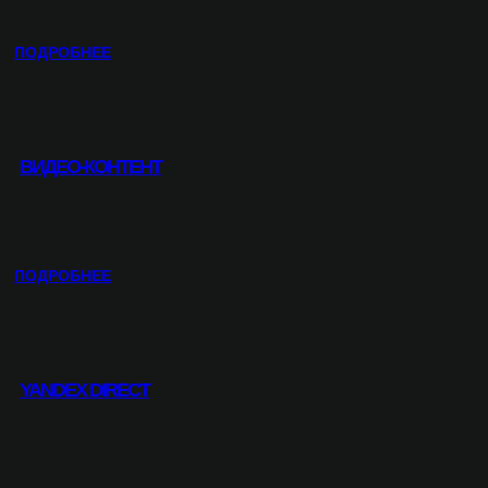
А
Н
:
ПОДРОБНЕЕ
И
К
Ч
О
Н
Р
Ы
П
Й
ВИДЕО-КОНТЕНТ
О
С
Р
А
А
Й
Т
Т
И
:
ПОДРОБНЕЕ
В
В
Н
И
Ы
Д
Й
Е
С
YANDEX DIRECT
О
А
-
Й
К
Т
О