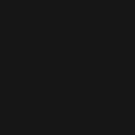
#
РАБОТА С БЛОГЕРАМИ
И СМИ
Коллаборация с популярными блогерами и СМИ позволит
вам охватить огромную аудиторию, которая доверяет
мнению инфлюенсеров и экспертов. Используя различные
каналы и форматы, такие как посты в соцсетях, статьи,
интервью и обзоры, вы можете расширить свое присутствие в
медиапространстве.