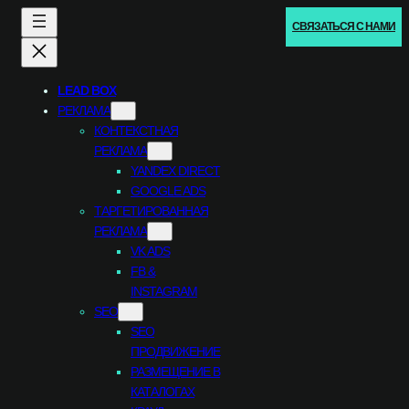
Перейти
СВЯЗАТЬСЯ С НАМИ
к
содержимому
LEAD BOX
РЕКЛАМА
КОНТЕКСТНАЯ
РЕКЛАМА
YANDEX DIRECT
GOOGLE ADS
ТАРГЕТИРОВАННАЯ
РЕКЛАМА
VK ADS
FB &
INSTAGRAM
SEO
SEO
ПРОДВИЖЕНИЕ
РАЗМЕЩЕНИЕ В
КАТАЛОГАХ