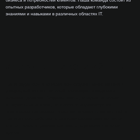
опытных разработчиков, которые обладают глубокими
знаниями и навыками в различных областях IT.
#
РЕДАКТОРЫ
И КОПИРАЙТЕРЫ
Наши редакторы и копирайтеры создают качественный и
уникальный контент, который привлекает внимание и
вызывает доверие. Создаем тексты, которые не только
интересны читателям, но и хорошо индексируются
поисковыми системами, повышая видимость вашего сайта.
Наши авторы работают с разными форматами контента:
статьи, новости, рекламные тексты, сценарии и многое
другое.