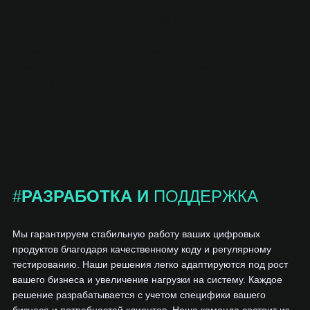
оптимизируем бюджет, чтобы вы получали максимальную
отдачу от каждого вложенного рубля. Все наши стратегии
индивидуальны и создаются с учетом особенностей вашего
бизнеса. Главное для нас — конкретные результаты и
измеримые показатели, которые обеспечивают рост и
процветание вашей компании.
#
РАЗРАБОТКА И
ПОДДЕРЖКА
Мы гарантируем стабильную работу ваших цифровых
продуктов благодаря качественному коду и регулярному
тестированию. Наши решения легко адаптируются под рост
вашего бизнеса и увеличение нагрузки на систему. Каждое
решение разрабатывается с учетом специфики вашего
бизнеса и потребностей клиентов. Наша команда состоит из