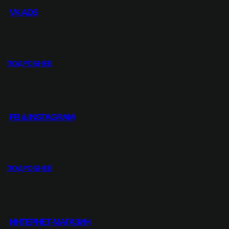
.
VK ADS
В
Е
Д
Е
Н
:
ПОДРОБНЕЕ
И
V
Е
K
К
A
О
D
Н
FB & INSTAGRAM
S
Т
Е
Н
Т
:
ПОДРОБНЕЕ
А
F
B
&
I
ИНТЕРНЕТ-МАГАЗИН
N