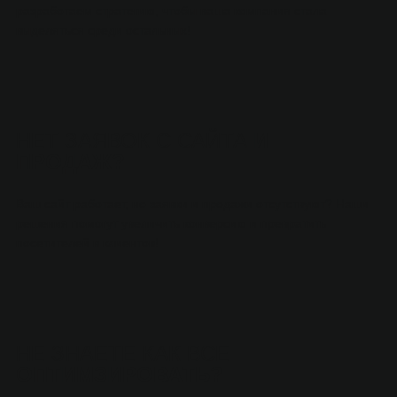
разработаем стратегию, чтобы ваша компания стала
выделяться среди остальных!
НЕТ ЗАЯВОК С САЙТА
И
ПРОДАЖ?
Ваш сайт работает, но заявки и продажи отсутствуют? Наши
решения помогут увеличить конверсию и превратить
посетителей в клиентов!
НЕ ЗНАЕТЕ КАК ВСЕ
ОПТИМЗИРОВАТЬ?