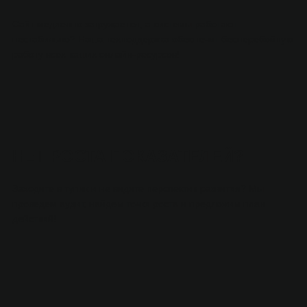
Сайт медленно загружается, а системы работают
нестабильно? Наша техподдержка обеспечит бесперебойную
работу всех ваших онлайн-ресурсов!
НЕТ
РОСТА ПОКАЗАТЕЛЕЙ?
Заходите в тупик и не видите перспектив развития? Мы
проведем аудит, найдем точки роста и предложим план
действий!