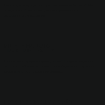
Беспорядок в процессах тормозит развитие бизнеса? Мы
предложим чёткую структуру и инструменты для
эффективного управления!
ИЩЕТЕ НА КОГО
ДИЛЕГИРОВАТЬ?
Вам сложно передать задачи другим? Найдите надёжных
исполнителей вместе с нами — освободитесь от рутины и
сосредоточьтесь на развитии бизнеса!
НУЖНА
ХОРОШИЙ САЙТ?