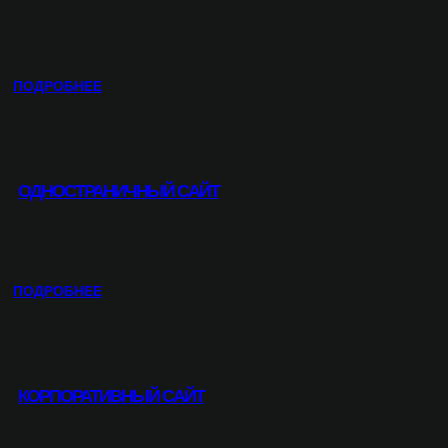
S
T
A
G
:
ПОДРОБНЕЕ
R
И
A
Н
M
Т
Е
ОДНОСТРАНИЧНЫЙ САЙТ
Р
Н
Е
Т
-
:
ПОДРОБНЕЕ
М
О
А
Д
Г
Н
А
О
З
КОРПОРАТИВНЫЙ САЙТ
С
И
Т
Н
Р