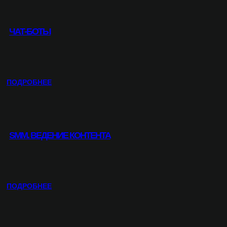
ЧАТ-БОТЫ
:
ПОДРОБНЕЕ
Ч
А
Т
-
SMM. ВЕДЕНИЕ КОНТЕНТА
Б
О
Т
Ы
:
ПОДРОБНЕЕ
S
M
M