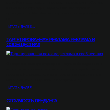
цели. Если ваша задача – продажа товаров, стоит обратить
внимание на структуры, подчеркивающие торговые
преимущества. Мутабельные страницы, сосредоточенные
на…
ЧИТАТЬ ДАЛЕЕ…
ТАРГЕТИРОВАННАЯ РЕКЛАМА РЕКЛАМА В
СООБЩЕСТВАХ
Определите целевую аудиторию – изучите demographics и
интересы потенциальных клиентов, чтобы создать точные
профили. Например, если ваш продукт предназначен для
молодежи, ориентируйтесь на платформы, где…
ЧИТАТЬ ДАЛЕЕ…
СТОИМОСТЬ ЛЕНДИНГА