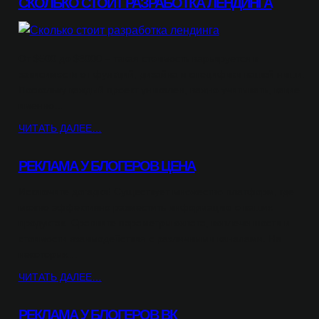
СКОЛЬКО СТОИТ РАЗРАБОТКА ЛЕНДИНГА
От $500 до $3000 – такая стоимость варьируется в
зависимости от функций, дизайна и специфики вашей ниши.
Поскольку каждый проект уникален, важно учитывать, какие
именно…
ЧИТАТЬ ДАЛЕЕ…
РЕКЛАМА У БЛОГЕРОВ ЦЕНА
Исключите догадки! Существует множество платформ, где
можно эффективно разместить информацию о ваших
продуктах. Сравните параметры охвата, вовлеченности и
стоимости взаимодействия с различными каналами. На
некоторых…
ЧИТАТЬ ДАЛЕЕ…
РЕКЛАМА У БЛОГЕРОВ ВК