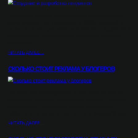
Правильный подход к проектированию целевых страниц
может увеличить вашу конверсию до 300%. Используйте
четкие заголовки, привлекающие внимание, и подкрепите их
убедительными подзаголовками. Упрощение навигации
необходимо:…
ЧИТАТЬ ДАЛЕЕ…
СКОЛЬКО СТОИТ РЕКЛАМА У БЛОГЕРОВ
Для успешного взаимодействия с влиятельными людьми
необходимо учитывать аудиторию их профиля и уровень
вовлеченности. Определите, сколько подписчиков у
выбранного специалиста и как часто они взаимодействуют…
ЧИТАТЬ ДАЛЕЕ…