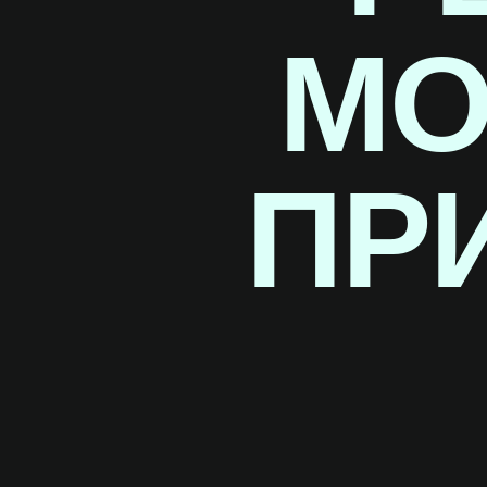
МО
ПР