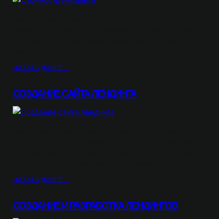
Каждый проект имеет свои нюансы, и создание
эффективного сайта не исключение. Начните с параметров –
какие функции нужны, какой дизайн предпочтителен, и в
каком темпе…
ЧИТАТЬ ДАЛЕЕ…
СОЗДАНИЕ САЙТА ЛЕНДИНГА
Каждый день рынок требует от предпринимателей новых
подходов. Создание эффективной страницы привлечет
внимание клиентов и увеличит конверсии. Система работы с
контентом, правильное размещение элементов и…
ЧИТАТЬ ДАЛЕЕ…
СОЗДАНИЕ И РАЗРАБОТКА ЛЕНДИНГОВ