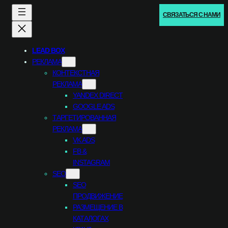
СВЯЗАТЬСЯ С НАМИ
LEAD BOX
РЕКЛАМА
КОНТЕКСТНАЯ
РЕКЛАМА
YANDEX DIRECT
GOOGLE ADS
ТАРГЕТИРОВАННАЯ
РЕКЛАМА
VK ADS
FB &
INSTAGRAM
SEO
SEO
ПРОДВИЖЕНИЕ
РАЗМЕЩЕНИЕ В
КАТАЛОГАХ