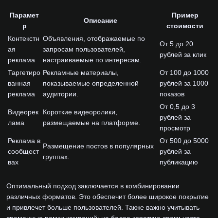
Парамет
Пример
Описание
р
стоимости
Контекстн
Объявления, отображаемые по
От 5 до 20
ая
запросам пользователей,
рублей за клик
реклама
настраиваемые по интересам.
Таргетиро
Рекламные материалы,
От 100 до 1000
ванная
показываемые определенной
рублей за 1000
реклама
аудитории.
показов
От 0,5 до 3
Видеорек
Короткие видеоролики,
рублей за
лама
размещаемые на платформе.
просмотр
Реклама в
От 500 до 5000
Размещение постов в популярных
сообщест
рублей за
группах.
вах
публикацию
Оптимальный подход заключается в комбинировании
различных форматов. Это обеспечит более широкое покрытие
и привлечет больше пользователей. Также важно учитывать