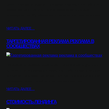
цели. Если ваша задача – продажа товаров, стоит обратить
внимание на структуры, подчеркивающие торговые
преимущества. Мутабельные страницы, сосредоточенные
на…
ЧИТАТЬ ДАЛЕЕ…
ТАРГЕТИРОВАННАЯ РЕКЛАМА РЕКЛАМА В
СООБЩЕСТВАХ
Определите целевую аудиторию – изучите demographics и
интересы потенциальных клиентов, чтобы создать точные
профили. Например, если ваш продукт предназначен для
молодежи, ориентируйтесь на платформы, где…
ЧИТАТЬ ДАЛЕЕ…
СТОИМОСТЬ ЛЕНДИНГА