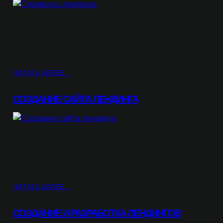
Каждый проект имеет свои нюансы, и создание
эффективного сайта не исключение. Начните с параметров –
какие функции нужны, какой дизайн предпочтителен, и в
каком темпе…
ЧИТАТЬ ДАЛЕЕ…
СОЗДАНИЕ САЙТА ЛЕНДИНГА
Каждый день рынок требует от предпринимателей новых
подходов. Создание эффективной страницы привлечет
внимание клиентов и увеличит конверсии. Система работы с
контентом, правильное размещение элементов и…
ЧИТАТЬ ДАЛЕЕ…
СОЗДАНИЕ И РАЗРАБОТКА ЛЕНДИНГОВ