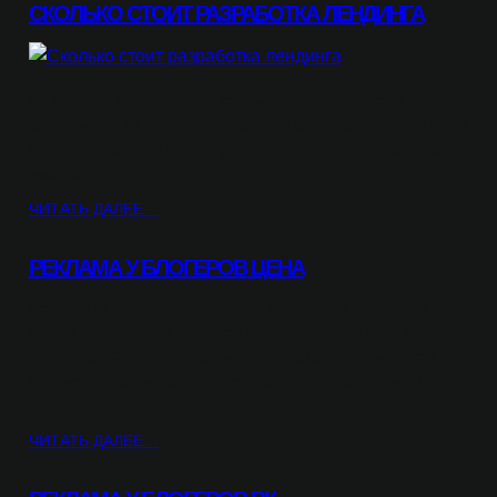
СКОЛЬКО СТОИТ РАЗРАБОТКА ЛЕНДИНГА
От $500 до $3000 – такая стоимость варьируется в
зависимости от функций, дизайна и специфики вашей ниши.
Поскольку каждый проект уникален, важно учитывать, какие
именно…
ЧИТАТЬ ДАЛЕЕ…
РЕКЛАМА У БЛОГЕРОВ ЦЕНА
Исключите догадки! Существует множество платформ, где
можно эффективно разместить информацию о ваших
продуктах. Сравните параметры охвата, вовлеченности и
стоимости взаимодействия с различными каналами. На
некоторых…
ЧИТАТЬ ДАЛЕЕ…