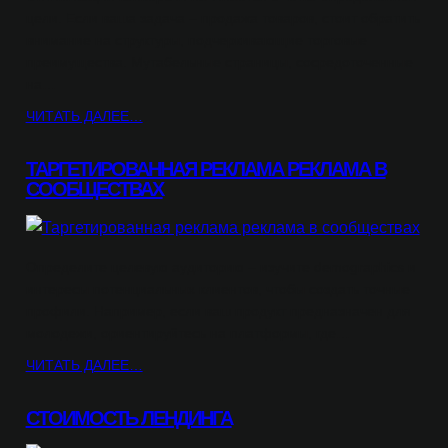
цели. Если ваша задача – продажа товаров, стоит обратить
внимание на структуры, подчеркивающие торговые
преимущества. Мутабельные страницы, сосредоточенные
на…
ЧИТАТЬ ДАЛЕЕ…
ТАРГЕТИРОВАННАЯ РЕКЛАМА РЕКЛАМА В
СООБЩЕСТВАХ
Определите целевую аудиторию – изучите demographics и
интересы потенциальных клиентов, чтобы создать точные
профили. Например, если ваш продукт предназначен для
молодежи, ориентируйтесь на платформы, где…
ЧИТАТЬ ДАЛЕЕ…
СТОИМОСТЬ ЛЕНДИНГА