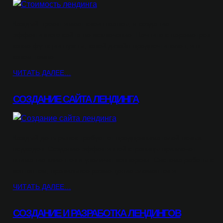
Каждый проект имеет свои нюансы, и создание
эффективного сайта не исключение. Начните с параметров –
какие функции нужны, какой дизайн предпочтителен, и в
каком темпе…
ЧИТАТЬ ДАЛЕЕ…
СОЗДАНИЕ САЙТА ЛЕНДИНГА
Каждый день рынок требует от предпринимателей новых
подходов. Создание эффективной страницы привлечет
внимание клиентов и увеличит конверсии. Система работы с
контентом, правильное размещение элементов и…
ЧИТАТЬ ДАЛЕЕ…
СОЗДАНИЕ И РАЗРАБОТКА ЛЕНДИНГОВ