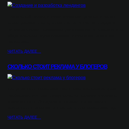
Правильный подход к проектированию целевых страниц
может увеличить вашу конверсию до 300%. Используйте
четкие заголовки, привлекающие внимание, и подкрепите их
убедительными подзаголовками. Упрощение навигации
необходимо:…
ЧИТАТЬ ДАЛЕЕ…
СКОЛЬКО СТОИТ РЕКЛАМА У БЛОГЕРОВ
Для успешного взаимодействия с влиятельными людьми
необходимо учитывать аудиторию их профиля и уровень
вовлеченности. Определите, сколько подписчиков у
выбранного специалиста и как часто они взаимодействуют…
ЧИТАТЬ ДАЛЕЕ…