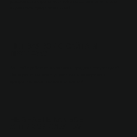
разработаем стратегию, чтобы ваша компания стала
выделяться среди остальных!
НЕТ ЗАЯВОК С САЙТА
И
ПРОДАЖ?
Ваш сайт работает, но заявки и продажи отсутствуют?
Наши решения помогут увеличить конверсию и
превратить посетителей в клиентов!
НЕ ЗНАЕТЕ КАК ВСЕ
ОПТИМЗИРОВАТЬ?