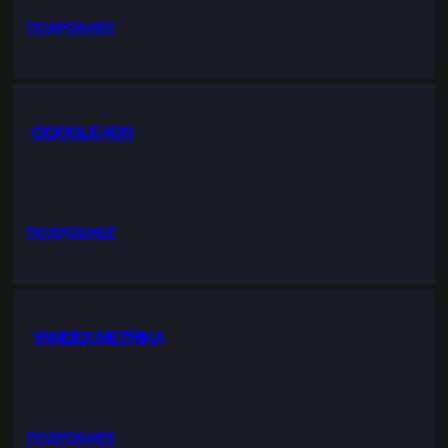
Н
:
ПОДРОБНЕЕ
Т
Y
Е
A
Н
N
Т
D
GOOGLE ADS
E
X
D
I
R
:
ПОДРОБНЕЕ
E
G
C
O
T
O
G
YANDEX METRIKA
L
E
A
D
S
:
ПОДРОБНЕЕ