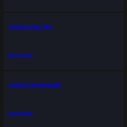
Y
A
N
D
GOOGLE ANALYTICS
E
X
M
E
T
:
ПОДРОБНЕЕ
R
G
I
O
K
O
A
G
GOOGLE TAG MANAGER
L
E
A
N
A
:
ПОДРОБНЕЕ
L
G
Y
O