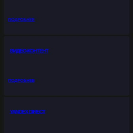
Н
Р
А
Н
:
ПОДРОБНЕЕ
И
К
Ч
О
Н
Р
Ы
П
Й
ВИДЕО-КОНТЕНТ
О
С
Р
А
А
Й
Т
Т
И
:
ПОДРОБНЕЕ
В
В
Н
И
Ы
Д
Й
Е
С
YANDEX DIRECT
О
А
-
Й
К
Т
О