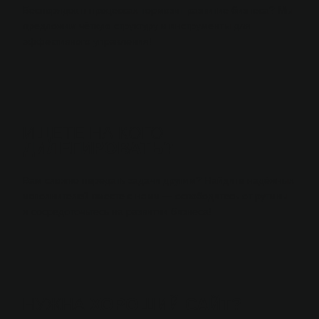
Беспорядок в процессах тормозит развитие бизнеса? Мы
предложим чёткую структуру и инструменты для
эффективного управления!
ИЩЕТЕ НА КОГО
ДИЛЕГИРОВАТЬ?
Вам сложно передать задачи другим? Найдите надёжных
исполнителей вместе с нами — освободитесь от рутины
и сосредоточьтесь на развитии бизнеса!
НУЖНА
ХОРОШИЙ САЙТ?