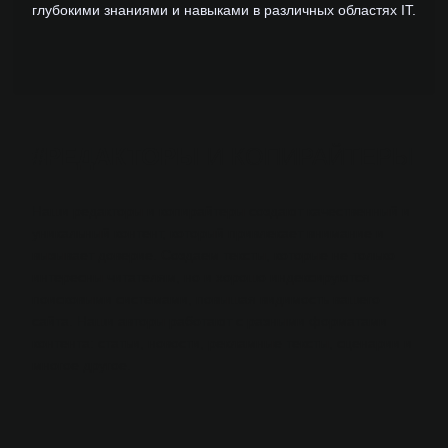
глубокими знаниями и навыками в различных областях IT.
#
РЕДАКТОРЫ
И КОПИРАЙТЕРЫ
Наши редакторы и копирайтеры создают качественный и
уникальный контент, который привлекает внимание и
вызывает доверие. Создаем тексты, которые не только
интересны читателям, но и хорошо индексируются
поисковыми системами, повышая видимость вашего
сайта. Наши авторы работают с разными форматами
контента: статьи, новости, рекламные тексты, сценарии и
многое другое.