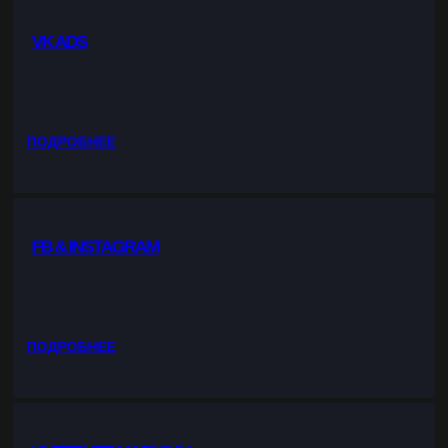
M
.
VK ADS
В
Е
Д
Е
Н
:
ПОДРОБНЕЕ
И
V
Е
K
К
A
О
D
Н
FB & INSTAGRAM
S
Т
Е
Н
Т
:
ПОДРОБНЕЕ
А
F
B
&
I