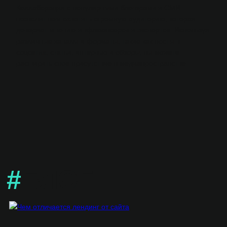
Коллаборация с популярными блогерами и СМИ
позволит вам охватить огромную аудиторию, которая
доверяет мнению инфлюенсеров и экспертов. Используя
различные каналы и форматы, такие как посты в
соцсетях, статьи, интервью и обзоры, вы можете
расширить свое присутствие в медиапространстве.
#
БЛОГ