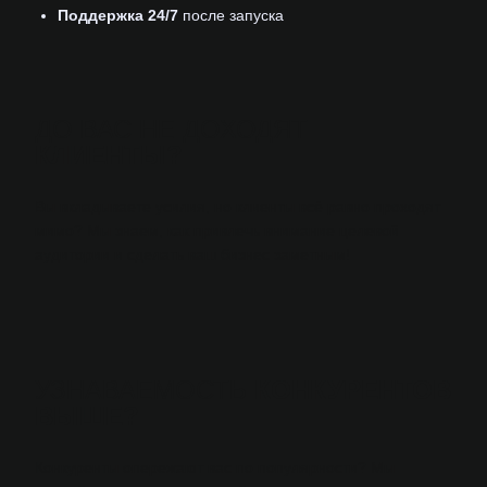
Поддержка 24/7
после запуска
ДО ВАС НЕ ДОХОДЯТ
КЛИЕНТЫ?
Вы вкладываете усилия, но клиенты всё равно проходят
мимо? Мы знаем, как привлечь внимание целевой
аудитории и сделать ваш бизнес заметным!
УЗНАВАЕМОСТЬ
КОНКУРЕНТОВ
ВЫШЕ?
Конкуренты опережают вас по популярности? Мы