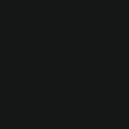
Сайт медленно загружается, а системы работают
нестабильно? Наша техподдержка обеспечит
бесперебойную работу всех ваших онлайн-ресурсов!
НЕТ
РОСТА ПОКАЗАТЕЛЕЙ?
Заходите в тупик и не видите перспектив развития? Мы
проведем аудит, найдем точки роста и предложим план
действий!