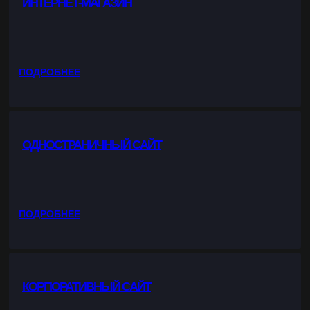
ИНТЕРНЕТ-МАГАЗИН
N
S
T
A
G
:
ПОДРОБНЕЕ
R
И
A
Н
M
Т
Е
ОДНОСТРАНИЧНЫЙ САЙТ
Р
Н
Е
Т
-
:
ПОДРОБНЕЕ
М
О
А
Д
Г
Н
А
О
З
КОРПОРАТИВНЫЙ САЙТ
С
И
Т