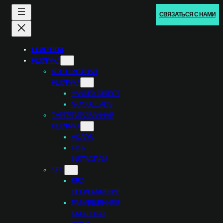
Перейти
СВЯЗАТЬСЯ С НАМИ
к
содержимому
LEAD BOX
РЕКЛАМА
КОНТЕКСТНАЯ
РЕКЛАМА
YANDEX DIRECT
GOOGLE ADS
ТАРГЕТИРОВАННАЯ
РЕКЛАМА
VK ADS
FB &
INSTAGRAM
SEO
SEO
ПРОДВИЖЕНИЕ
РАЗМЕЩЕНИЕ В
КАТАЛОГАХ