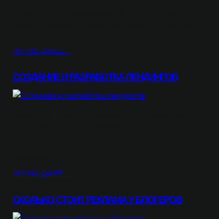
Каждый день рынок требует от предпринимателей новых
подходов. Создание эффективной страницы привлечет
внимание клиентов и увеличит конверсии. Система работы с
контентом, правильное размещение элементов и…
ЧИТАТЬ ДАЛЕЕ…
СОЗДАНИЕ И РАЗРАБОТКА ЛЕНДИНГОВ
Правильный подход к проектированию целевых страниц
может увеличить вашу конверсию до 300%. Используйте
четкие заголовки, привлекающие внимание, и подкрепите их
убедительными подзаголовками. Упрощение навигации
необходимо:…
ЧИТАТЬ ДАЛЕЕ…
СКОЛЬКО СТОИТ РЕКЛАМА У БЛОГЕРОВ