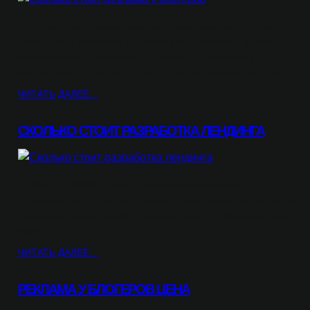
Для успешного взаимодействия с влиятельными людьми
необходимо учитывать аудиторию их профиля и уровень
вовлеченности. Определите, сколько подписчиков у
выбранного специалиста и как часто они взаимодействуют…
ЧИТАТЬ ДАЛЕЕ…
СКОЛЬКО СТОИТ РАЗРАБОТКА ЛЕНДИНГА
От $500 до $3000 – такая стоимость варьируется в
зависимости от функций, дизайна и специфики вашей ниши.
Поскольку каждый проект уникален, важно учитывать, какие
именно…
ЧИТАТЬ ДАЛЕЕ…
РЕКЛАМА У БЛОГЕРОВ ЦЕНА